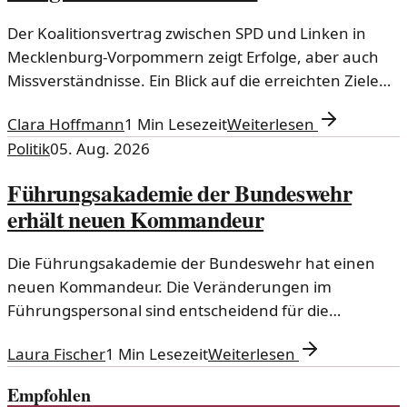
Der Koalitionsvertrag zwischen SPD und Linken in
Mecklenburg-Vorpommern zeigt Erfolge, aber auch
Missverständnisse. Ein Blick auf die erreichten Ziele
und die Herausforderungen.
Clara Hoffmann
1
Min Lesezeit
Weiterlesen
Politik
05. Aug. 2026
Führungsakademie der Bundeswehr
erhält neuen Kommandeur
Die Führungsakademie der Bundeswehr hat einen
neuen Kommandeur. Die Veränderungen im
Führungspersonal sind entscheidend für die
Weiterentwicklung der militärischen Ausbildung und
Laura Fischer
1
Min Lesezeit
Weiterlesen
Strategie.
Empfohlen