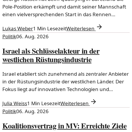
Pole-Position erkämpft und damit seiner Mannschaft
einen vielversprechenden Start in das Rennen
gegeben. In einem spannenden Wettkampf setzte
Lukas Weber
1
Min Lesezeit
Weiterlesen
sich der britische Fahrer gegen seine Konkurrenten
Politik
06. Aug. 2026
durch und zeigte beeindruckende Leistungen.
Israel als Schlüsselakteur in der
westlichen Rüstungsindustrie
Israel etabliert sich zunehmend als zentraler Anbieter
in der Rüstungsindustrie der westlichen Länder. Der
Fokus liegt auf innovativen Technologien und
strategischen Allianzen.
Julia Weiss
1
Min Lesezeit
Weiterlesen
Politik
06. Aug. 2026
Koalitionsvertrag in MV: Erreichte Ziele