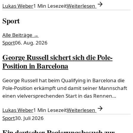
Lukas Weber
1
Min Lesezeit
Weiterlesen
Sport
Alle Beiträge →
Sport
06. Aug. 2026
George Russell sichert sich die Pole-
Position in Barcelona
George Russell hat beim Qualifying in Barcelona die
Pole-Position erkämpft und damit seiner Mannschaft
einen vielversprechenden Start in das Rennen
gegeben. In einem spannenden Wettkampf setzte
Lukas Weber
1
Min Lesezeit
Weiterlesen
sich der britische Fahrer gegen seine Konkurrenten
Sport
30. Juli 2026
durch und zeigte beeindruckende Leistungen.
Ein deutscher Regierungsbesuch zur