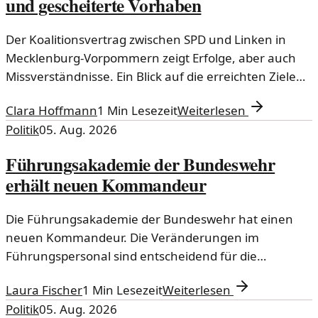
und gescheiterte Vorhaben
Der Koalitionsvertrag zwischen SPD und Linken in
Mecklenburg-Vorpommern zeigt Erfolge, aber auch
Missverständnisse. Ein Blick auf die erreichten Ziele
und die Herausforderungen.
Clara Hoffmann
1
Min Lesezeit
Weiterlesen
Politik
05. Aug. 2026
Führungsakademie der Bundeswehr
erhält neuen Kommandeur
Die Führungsakademie der Bundeswehr hat einen
neuen Kommandeur. Die Veränderungen im
Führungspersonal sind entscheidend für die
Weiterentwicklung der militärischen Ausbildung und
Laura Fischer
1
Min Lesezeit
Weiterlesen
Strategie.
Politik
05. Aug. 2026