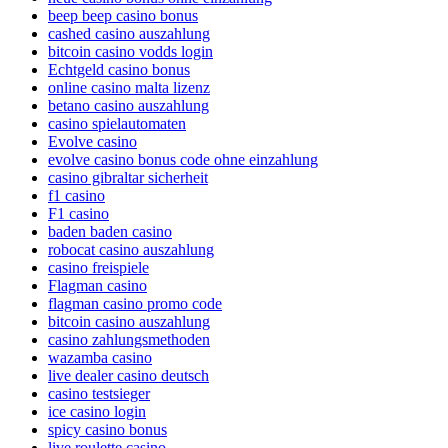
beep beep casino bonus
cashed casino auszahlung
bitcoin casino vodds login
Echtgeld casino bonus
online casino malta lizenz
betano casino auszahlung
casino spielautomaten
Evolve casino
evolve casino bonus code ohne einzahlung
casino gibraltar sicherheit
f1 casino
F1 casino
baden baden casino
robocat casino auszahlung
casino freispiele
Flagman casino
flagman casino promo code
bitcoin casino auszahlung
casino zahlungsmethoden
wazamba casino
live dealer casino deutsch
casino testsieger
ice casino login
spicy casino bonus
live roulette casino