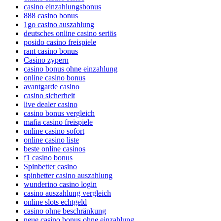
casino einzahlungsbonus
888 casino bonus
1go casino auszahlung
deutsches online casino seriös
posido casino freispiele
rant casino bonus
Casino zypern
casino bonus ohne einzahlung
online casino bonus
avantgarde casino
casino sicherheit
live dealer casino
casino bonus vergleich
mafia casino freispiele
online casino sofort
online casino liste
beste online casinos
f1 casino bonus
Spinbetter casino
spinbetter casino auszahlung
wunderino casino login
casino auszahlung vergleich
online slots echtgeld
casino ohne beschränkung
neue casino bonus ohne einzahlung