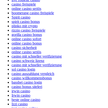
casino freispiele
online casino seriös
boomerang casino freispiele
Spirit casino
spirit casino bonus
plinko mit crypto
rizzio casino freispiele
gorilla casino bonus
online casino sofort
online casino bonus
casino sicherheit
online casino seriös
casino mit schneller verifizierung
casino schweiz lizenz
casino mit schneller verifizierung
sol casino login
casino auszahlung vergleich
casino willkommensbonus
bassbet casino login
casino bonus siteleri
irwin casino
Irwin casino
beste online casino
Izzi casino