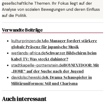
gesellschaftliche Themen. Ihr Fokus liegt auf der
Analyse von sozialen Bewegungen und deren Einfluss
auf die Politik.
Verwandte Beiträge
Ado-Manager fordert stärkere
kulturprinzen.de
globale Präsenz für japanische Musik
Schwarzer Bildschirm beim
wetlands-africa.de
Kabel-TV: Was steckt dahinter?
BOYNEXTDOOR: Mit
stadtkapelle-pottenstein.de
„HOME“ auf der Suche nach der Jugend
K-Drama-Schauspieler in
davidolschewski.de
Militäruniformen: Stil und Charisma
Auch interessant