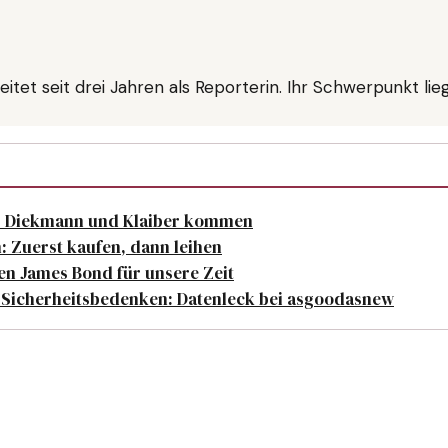
eitet seit drei Jahren als Reporterin. Ihr Schwerpunkt l
r: Diekmann und Klaiber kommen
: Zuerst kaufen, dann leihen
en James Bond für unsere Zeit
 Sicherheitsbedenken: Datenleck bei asgoodasnew