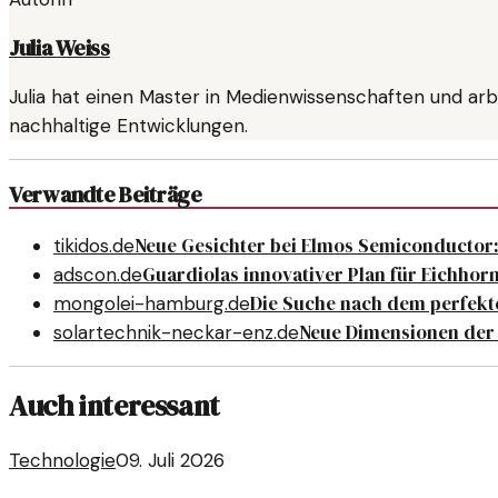
Julia Weiss
Julia hat einen Master in Medienwissenschaften und arb
nachhaltige Entwicklungen.
Verwandte Beiträge
Neue Gesichter bei Elmos Semiconducto
tikidos.de
Guardiolas innovativer Plan für Eichhorn
adscon.de
Die Suche nach dem perfekt
mongolei-hamburg.de
Neue Dimensionen der
solartechnik-neckar-enz.de
Auch interessant
Technologie
09. Juli 2026