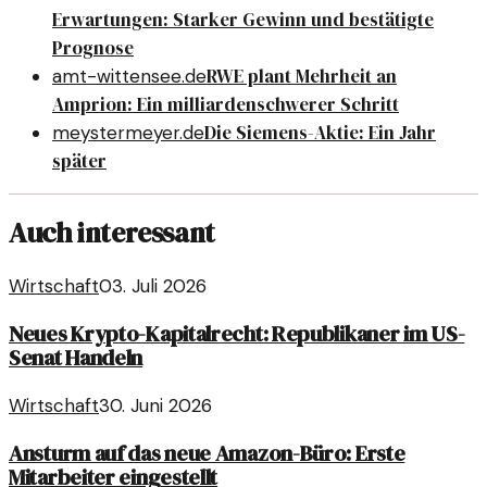
Erwartungen: Starker Gewinn und bestätigte
Prognose
RWE plant Mehrheit an
amt-wittensee.de
Amprion: Ein milliardenschwerer Schritt
Die Siemens-Aktie: Ein Jahr
meystermeyer.de
später
Auch interessant
Wirtschaft
03. Juli 2026
Neues Krypto-Kapitalrecht: Republikaner im US-
Senat Handeln
Wirtschaft
30. Juni 2026
Ansturm auf das neue Amazon-Büro: Erste
Mitarbeiter eingestellt