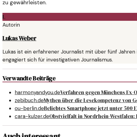
zu gewährleisten.
L
Autorin
Lukas Weber
Lukas ist ein erfahrener Journalist mit über fünf Jahr
engagiert sich für investigativen Journalismus.
Verwandte Beiträge
Verfahren gegen Münchens Ex-OB
harmonyandyou.de
Mythen über die Lesekompetenz von Ge
zebibuch.de
Beliebtes Smartphone jetzt unter 500 E
ou-berlin.de
Obstvielfalt in Nordrhein-Westfalen:
cara-kulzer.de
Auch interessant