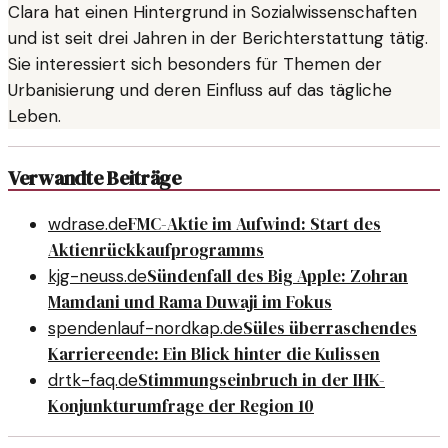
Clara hat einen Hintergrund in Sozialwissenschaften
und ist seit drei Jahren in der Berichterstattung tätig.
Sie interessiert sich besonders für Themen der
Urbanisierung und deren Einfluss auf das tägliche
Leben.
Verwandte Beiträge
FMC-Aktie im Aufwind: Start des
wdrase.de
Aktienrückkaufprogramms
Sündenfall des Big Apple: Zohran
kjg-neuss.de
Mamdani und Rama Duwaji im Fokus
Süles überraschendes
spendenlauf-nordkap.de
Karriereende: Ein Blick hinter die Kulissen
Stimmungseinbruch in der IHK-
drtk-faq.de
Konjunkturumfrage der Region 10